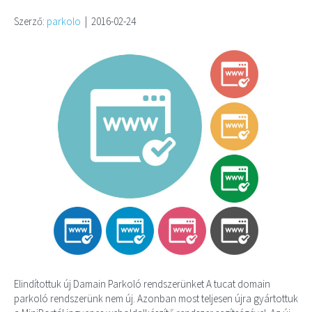
Szerző:
parkolo
|
2016-02-24
Elindítottuk új Damain Parkoló rendszerünket A tucat domain
parkoló rendszerünk nem új. Azonban most teljesen újra gyártottuk