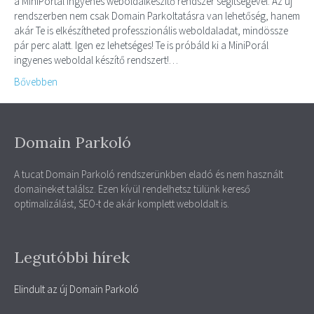
a MiniPortál ingyenes weboldalkészítő rendszer segítségével. Az új
rendszerben nem csak Domain Parkoltatásra van lehetőség, hanem
akár Te is elkészítheted professzionális weboldaladat, mindössze
pár perc alatt. Igen ez lehetséges! Te is próbáld ki a MiniPorál
ingyenes weboldal készítő rendszert!…
Bővebben
Domain Parkoló
A tucat Domain Parkoló rendszerünkben eladó és nem használt
domaineket találsz. Ezen kívül rendelhetsz tülünk kereső
optimalizálást, SEO-t de akár komplett weboldalt is.
Legutóbbi hírek
Elindult az új Domain Parkoló