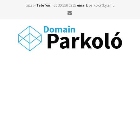
tucat -
Telefon:
+36 30 550 1935
email:
parkolo@byte.hu
Email