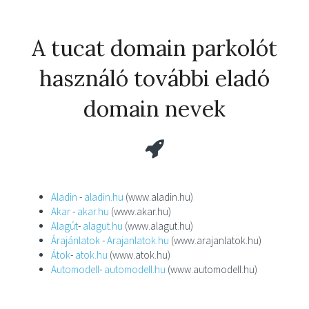
A tucat domain parkolót
használó további eladó
domain nevek
Aladin
-
aladin.hu
(www.aladin.hu)
Akar
-
akar.hu
(www.akar.hu)
Alagút
-
alagut.hu
(www.alagut.hu)
Árajánlatok
-
Arajanlatok.hu
(www.arajanlatok.hu)
Átok
-
atok.hu
(www.atok.hu)
Automodell
-
automodell.hu
(www.automodell.hu)