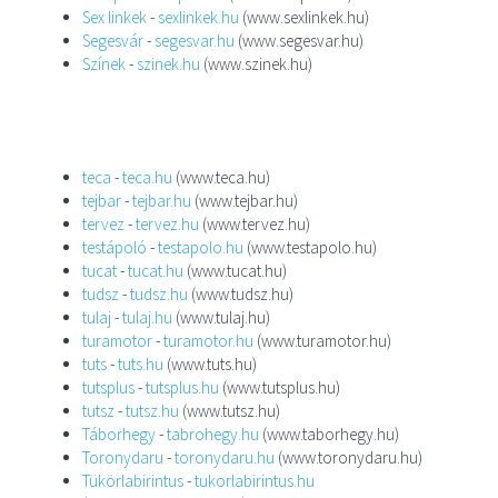
Sex linkek
-
sexlinkek.hu
(www.sexlinkek.hu)
Segesvár
-
segesvar.hu
(www.segesvar.hu)
Színek
-
szinek.hu
(www.szinek.hu)
teca
-
teca.hu
(www.teca.hu)
tejbar
-
tejbar.hu
(www.tejbar.hu)
tervez
-
tervez.hu
(www.tervez.hu)
testápoló
-
testapolo.hu
(www.testapolo.hu)
tucat
-
tucat.hu
(www.tucat.hu)
tudsz
-
tudsz.hu
(www.tudsz.hu)
tulaj
-
tulaj.hu
(www.tulaj.hu)
turamotor
-
turamotor.hu
(www.turamotor.hu)
tuts
-
tuts.hu
(www.tuts.hu)
tutsplus
-
tutsplus.hu
(www.tutsplus.hu)
tutsz
-
tutsz.hu
(www.tutsz.hu)
Táborhegy
-
tabrohegy.hu
(www.taborhegy.hu)
Toronydaru
-
toronydaru.hu
(www.toronydaru.hu)
Tükörlabirintus
-
tukorlabirintus.hu