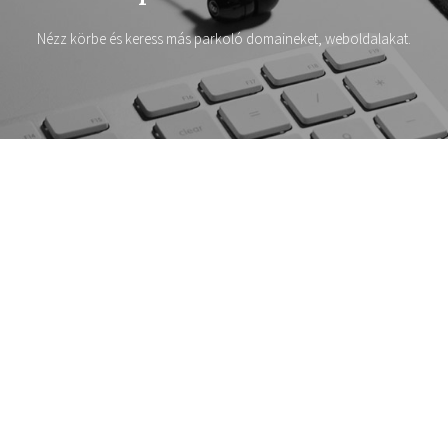
Nézz körbe és keress más parkoló domaineket, weboldalakat.