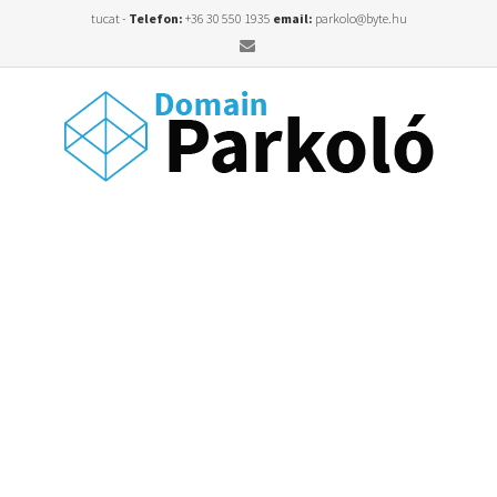
tucat -
Telefon:
+36 30 550 1935
email:
parkolo@byte.hu
Email