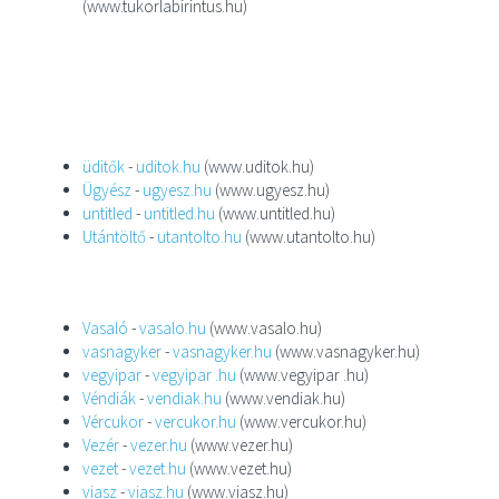
(www.tukorlabirintus.hu)
üditők
-
uditok.hu
(www.uditok.hu)
Ügyész
-
ugyesz.hu
(www.ugyesz.hu)
untitled
-
untitled.hu
(www.untitled.hu)
Utántöltő
-
utantolto.hu
(www.utantolto.hu)
Vasaló
-
vasalo.hu
(www.vasalo.hu)
vasnagyker
-
vasnagyker.hu
(www.vasnagyker.hu)
vegyipar
-
vegyipar .hu
(www.vegyipar .hu)
Véndiák
-
vendiak.hu
(www.vendiak.hu)
Vércukor
-
vercukor.hu
(www.vercukor.hu)
Vezér
-
vezer.hu
(www.vezer.hu)
vezet
-
vezet.hu
(www.vezet.hu)
viasz
-
viasz.hu
(www.viasz.hu)