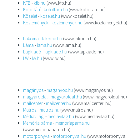
KFB
-
kfb.hu
(www.kfb.hu)
Kötöttárú
-
kotottaru.hu
(www.kotottaru.hu)
Közélet
-
kozelet.hu
(www.kozelet.hu)
Közlemények
-
kozlemenyek.hu
(www.kozlemenyek.hu)
Lakoma
-
lakoma.hu
(www.lakoma.hu)
Láma
-
lama.hu
(www.lama.hu)
Lapkiadó
-
lapkiado.hu
(www.lapkiado.hu)
LW
-
lw.hu
(www.lw.hu)
magányos
-
maganyos.hu
(www.maganyos.hu)
magyaroldal
-
magyaroldal .hu
(www.magyaroldal .hu)
mailcenter
-
mailcenter.hu
(www.mailcenter .hu)
Matróz
-
matroz.hu
(www.matroz.hu)
Médiavilág
-
mediavilag.hu
(www.mediavilag.hu)
Memória párna
-
memoriaparna.hu
(www.memoriaparna.hu)
motorponyva
-
motorponyva .hu
(www.motorponyva