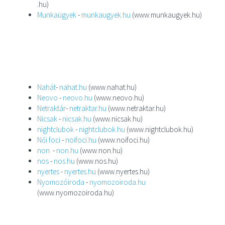
.hu)
Munkaügyek
-
munkaugyek.hu
(www.munkaugyek.hu)
Nahát
-
nahat.hu
(www.nahat.hu)
Neovo
-
neovo.hu
(www.neovo.hu)
Netraktár
-
netraktar.hu
(www.netraktar.hu)
Nicsak
-
nicsak.hu
(www.nicsak.hu)
nightclubok
-
nightclubok.hu
(www.nightclubok.hu)
Női foci
-
noifoci.hu
(www.noifoci.hu)
non
-
non.hu
(www.non.hu)
nos
-
nos.hu
(www.nos.hu)
nyertes
-
nyertes.hu
(www.nyertes.hu)
Nyomozóiroda
-
nyomozoiroda.hu
(www.nyomozoiroda.hu)