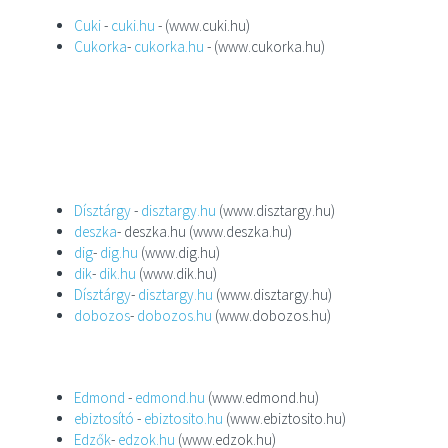
Cuki
-
cuki.hu
- (www.cuki.hu)
Cukorka
-
cukorka.hu
- (www.cukorka.hu)
Dísztárgy
-
disztargy.hu
(www.disztargy.hu)
deszka
- deszka.hu (www.deszka.hu)
dig
-
dig.hu
(www.dig.hu)
dik
-
dik.hu
(www.dik.hu)
Dísztárgy
-
disztargy.hu
(www.disztargy.hu)
dobozos
-
dobozos.hu
(www.dobozos.hu)
Edmond
-
edmond.hu
(www.edmond.hu)
ebiztosító
-
ebiztosito.hu
(www.ebiztosito.hu)
Edzők
-
edzok.hu
(www.edzok.hu)