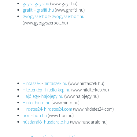
gays
-
gays.hu
(www.gays.hu)
grafiti
-
grafiti .hu
(www.grafiti .hu)
gyógyszerbolt
-
gyogyszerbolt.hu
(www.gyogyszerbolt.hu)
Hintaszék
-
hintaszek.hu
(www.hintaszek.hu)
Hiteltérkép
-
hitelterkep.hu
(www.hitelterkep.hu)
Hajójegy
-
hajojegy.hu
(www.hajojegy.hu)
Hinto
-
hinto.hu
(www.hinto.hu)
Hirdetes24
-
hirdetes24.com
(www.hirdetes24.com)
hon
-
hon.hu
(www.hon.hu)
húsdaráló
-
husdaralo.hu
(www.husdaralo.hu)