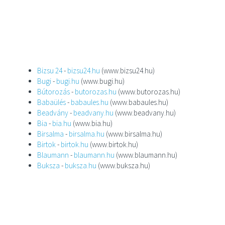
Bizsu 24
-
bizsu24.hu
(www.bizsu24.hu)
Bugi
-
bugi.hu
(www.bugi.hu)
Bútorozás
-
butorozas.hu
(www.butorozas.hu)
Babaülés
-
babaules.hu
(www.babaules.hu)
Beadvány
-
beadvany.hu
(www.beadvany.hu)
Bia
-
bia.hu
(www.bia.hu)
Birsalma
-
birsalma.hu
(www.birsalma.hu)
Birtok
-
birtok.hu
(www.birtok.hu)
Blaumann
-
blaumann.hu
(www.blaumann.hu)
Buksza
-
buksza.hu
(www.buksza.hu)