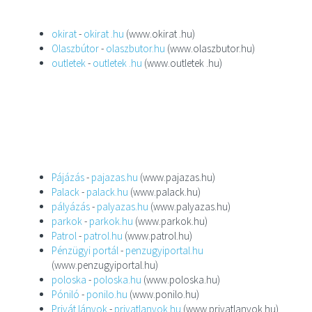
okirat
-
okirat .hu
(www.okirat .hu)
Olaszbútor
-
olaszbutor.hu
(www.olaszbutor.hu)
outletek
-
outletek .hu
(www.outletek .hu)
Pájázás
-
pajazas.hu
(www.pajazas.hu)
Palack
-
palack.hu
(www.palack.hu)
pályázás
-
palyazas.hu
(www.palyazas.hu)
parkok
-
parkok.hu
(www.parkok.hu)
Patrol
-
patrol.hu
(www.patrol.hu)
Pénzügyi portál
-
penzugyiportal.hu
(www.penzugyiportal.hu)
poloska
-
poloska.hu
(www.poloska.hu)
Póniló
-
ponilo.hu
(www.ponilo.hu)
Privát lányok
-
privatlanyok.hu
(www.privatlanyok.hu)