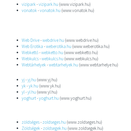
vizipark
-
vizipark.hu
(www.vizipark.hu)
vonatok
-
vonatok.hu
(www.vonatok.hu)
Web Drive
-
webdrive.hu
(www.webdrive.hu)
Web Erotika
-
weberotika.hu
(www.weberotika.hu)
Webkettő
-
webketto.hu
(www.webketto.hu)
Webkulcs
-
webkulcs.hu
(www.webkulcs.hu)
Webtárhelyek
-
webtarhelyek.hu
(www.webtarhelye.hu)
yj
-
yj.hu
(www.yj.hu)
yk
-
yk.hu
(www.yk.hu)
yl
-
yl.hu
(www.yl.hu)
yoghurt
-
yoghurt.hu
(www.yoghurt.hu)
zöldséges
-
zoldseges.hu
(www.zoldseges.hu)
Zöldségek
-
zoldsegek.hu
(www.zoldsegek.hu)