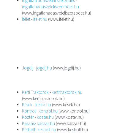
Ingatlan adásvételi szerződés
-
ingatlanadasveteliszerzodes.hu
(www.ingatlanadasveteliszerzodes.hu)
ítélet
-
itelet.hu
(www.itelet.hu)
Jogdíj
-
jogdij.hu
(www.jogdij.hu)
Kerti Traktorok
-
kertitraktorok.hu
(www.kertitraktorok.hu)
Kések
-
kesek.hu
(www.kesek.hu)
Kontrol
-
kontrol.hu
(www.kontrol.hu)
Köztér
-
kozter.hu
(www.kozter.hu)
Kaszás
-
kaszas.hu
(www.kaszas.hu)
Késbolt
-
kesbolt.hu
(www.kesbolt.hu)