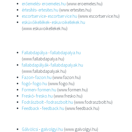
erőemelés
-
eroemeles.hu
(www.eroemeles.hu)
értesítés
-
ertesites.hu
(www.ertesites.hu)
escortservice
-
escortservice.hu
(www.escortservice.hu)
esküvőikellékek
-
eskuvoikellekek.hu
(www.eskuvoikellekek.hu)
Fallabdapálya
-
fallabdapalya.hu
(www.fallabdapalya.hu)
fallabdapályák
-
fallabdapalyak.hu
(www.fallabdapalyak.hu)
Fazon
-
fazon.hu
(www.fazon.hu)
fogó
-
fogo.hu
(www.fogo.hu)
Formen
-
formen.hu
(www.formen.hu)
Freskó
-
fresko.hu
(www.fresko.hu)
Fodrászbolt
-
fodraszbolt.hu
(www.fodraszbolt.hu)
Feedback
-
feedback.hu
(www.feedback.hu)
Gálvölcsi
-
galvolgyi.hu
(www.galvolgyi.hu)