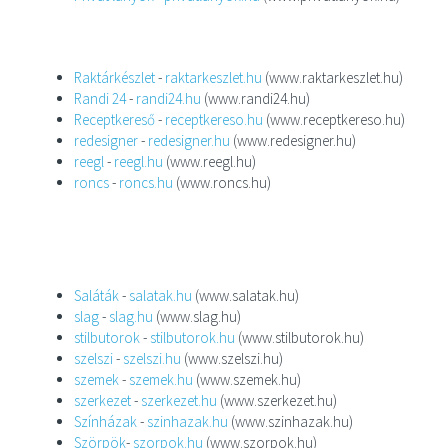
Raktárkészlet
-
raktarkeszlet.hu
(www.raktarkeszlet.hu)
Randi 24
-
randi24.hu
(www.randi24.hu)
Receptkereső
-
receptkereso.hu
(www.receptkereso.hu)
redesigner
-
redesigner.hu
(www.redesigner.hu)
reegl
-
reegl.hu
(www.reegl.hu)
roncs
-
roncs.hu
(www.roncs.hu)
Saláták
-
salatak.hu
(www.salatak.hu)
slag
-
slag.hu
(www.slag.hu)
stilbutorok
-
stilbutorok.hu
(www.stilbutorok.hu)
szelszi
-
szelszi.hu
(www.szelszi.hu)
szemek
-
szemek.hu
(www.szemek.hu)
szerkezet
-
szerkezet.hu
(www.szerkezet.hu)
Színházak
-
szinhazak.hu
(www.szinhazak.hu)
Szörpök
-
szorpok.hu
(www.szorpok.hu)