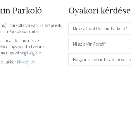
ain Parkoló
Gyakori kérdése
hu), parkoltatva van. Ez azt jelenti,
Mi az a tucat Domain Parkoló?
omain Parkolóban pihen.
a tucat domain névvel
Mi az a MiniPortál?
néd, úgy vedd fel velünk a
t menüpont segítségével.
Hogyan vehetem fel a kapcsolat
él, akkor
klikkelj ide...