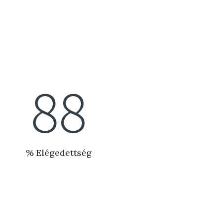
99
% Elégedettség