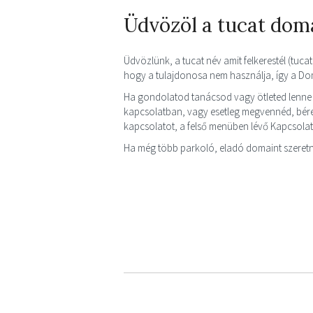
Üdvözöl a tucat dom
Üdvözlünk, a tucat név amit felkerestél (tucat.
hogy a tulajdonosa nem használja, így a D
Ha gondolatod tanácsod vagy ötleted lenne 
kapcsolatban, vagy esetleg megvennéd, bérel
kapcsolatot, a felső menüben lévő Kapcsola
Ha még több parkoló, eladó domaint szeretn