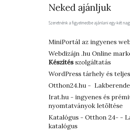
Neked ajánljuk
Szeretnénk a figyelmedbe ajánlani egy-két nagyo
MiniPortál az ingyenes web
Webdizájn
.hu Online mark
Készítés
szolgáltatás
WordPress tárhely
és telje
Otthon24.hu - Lakberende
Irat.hu - ingyenes és prém
nyomtatványok letöltése
Katalógus - Otthon 24- - L
katalógus