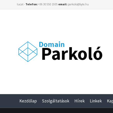
tucat -
Telefon:
+36 30 550 1935
email:
parkolo@byte.hu
Kezdőlap
Szolgáltatások
Hírek
Linkek
Ka