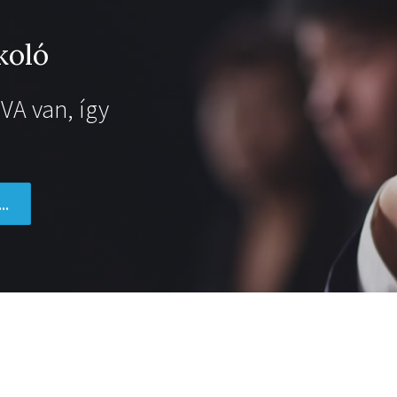
koló
VA van, így
..