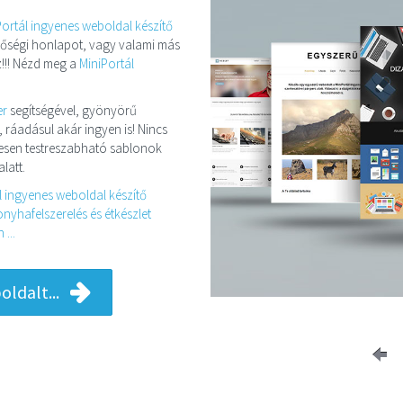
Portál ingyenes weboldal készítő
minőségi honlapot, vagy valami más
!!! Nézd meg a
MiniPortál
er
segítségével, gyönyörű
, ráadásul akár ingyen is! Nincs
eljesen testreszabható sablonok
latt.
l ingyenes weboldal készítő
nyhafelszerelés és étkészlet
...
ldalt...