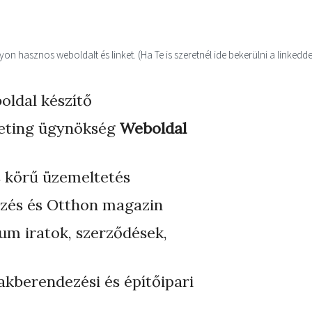
n hasznos weboldalt és linket. (Ha Te is szeretnél ide bekerülni a linkedde
oldal készítő
eting ügynökség
Weboldal
s körű üzemeltetés
zés és Otthon magazin
ium iratok, szerződések,
akberendezési és építőipari