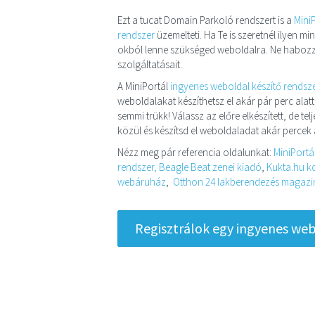
Ezt a tucat Domain Parkoló rendszert is a
Mini
rendszer
üzemelteti. Ha Te is szeretnél ilyen 
okból lenne szükséged weboldalra. Ne habozz
szolgáltatásait.
A MiniPortál
ingyenes weboldal készítő rendsz
weboldalakat készíthetsz el akár pár perc alatt
semmi trükk! Válassz az előre elkészített, de t
közül és készítsd el weboldaladat akár percek a
Nézz meg pár referencia oldalunkat:
MiniPortá
rendszer,
Beagle Beat zenei kiadó
,
Kukta.hu ko
webáruház
,
Otthon 24 lakberendezés magazin 
Regisztrálok egy ingyenes webo