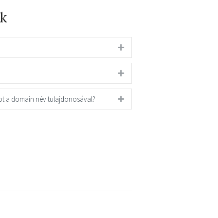
k
ot a domain név tulajdonosával?