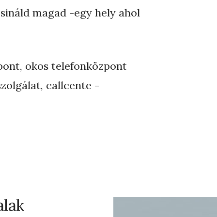
csináld magad -egy hely ahol
pont, okos telefonközpont
zolgálat, callcente -
alak